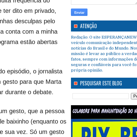
uita frequência do
ter dito em privado,
inhas desculpas pelo
ATENÇÃO
ta conta com a minha
Redação: O site ESPERANÇANEW
ograma estão abertas
veículo comunicação independen
notícias do Brasil e do Mundo. No
missão é levar ao público a verda
fatos, sempre com informações d
seguras e confiáveis para você f
 episódio, o jornalista
própria opinião.
 gesto para que Marta
PESQUISAR ESTE BLOG
r durante o debate.
um gesto, que a pessoa
ale baixinho (enquanto os
te sua vez. Só um gesto