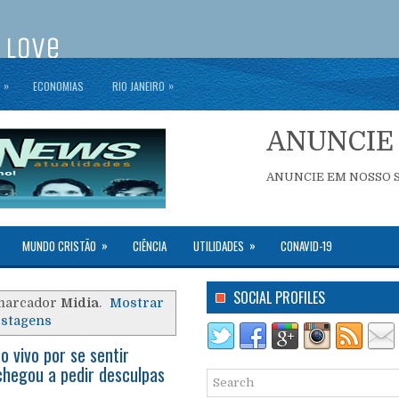
»
»
ECONOMIAS
RIO JANEIRO
ANUNCIE 
ANUNCIE EM NOSSO S
»
»
MUNDO CRISTÃO
CIÊNCIA
UTILIDADES
CONAVID-19
SOCIAL PROFILES
marcador
Midia
.
Mostrar
ostagens
 vivo por se sentir
chegou a pedir desculpas