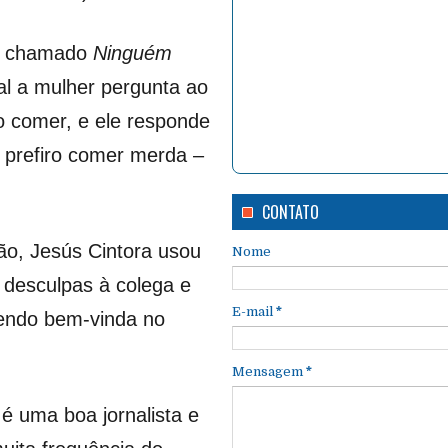
co chamado
Ninguém
al a mulher pergunta ao
o comer, e ele responde
, prefiro comer merda –
CONTATO
ão, Jesús Cintora usou
Nome
r desculpas à colega e
E-mail
*
sendo bem-vinda no
Mensagem
*
 uma boa jornalista e