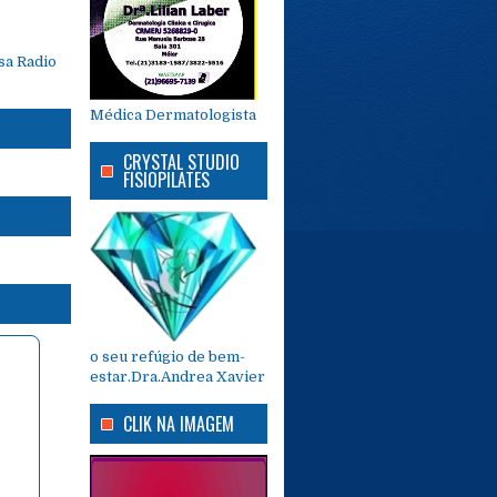
a Radio
Médica Dermatologista
CRYSTAL STUDIO
FISIOPILATES
o seu refúgio de bem-
estar.Dra.Andrea Xavier
CLIK NA IMAGEM