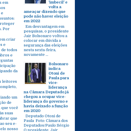
'imbecil' e
s em
volta a
sos
ameaçar dizendo que
 e
pode não haver eleição
ssuntos:
em 2022
proteger
Em desvantagem em
s. Por
pesquisas, o presidente
Jair Bolsonaro voltou a
em criar
colocar em dúvida a
s e
segurança das eleições
nesta sexta-feira,
 de todos
novamente ...
mbros e
rguntas
Bolsonaro
icipação
indica
cipando da
Otoni de
Paula para
 leitores
vice-
completo,
liderança
na Câmara Deputado já
chegou a ocupar vice-
riando um
liderança do governo e
eção de
havia deixado a função
a que você
em 2020
às suas
Deputado Otoni de
mbrar que
Paula Foto: Câmara dos
ao seu e-
Deputados/Paulo Sérgio
pelo nosso
O presidente Jair