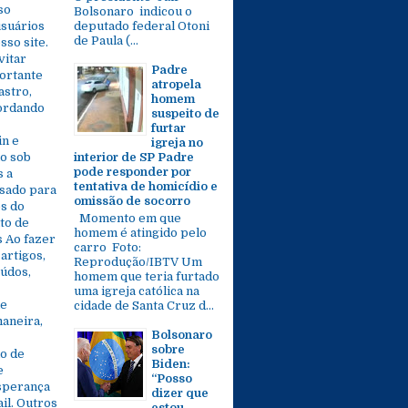
so
Bolsonaro indicou o
usuários
deputado federal Otoni
de Paula (...
so site.
vitar
Padre
ortante
atropela
astro,
homem
cordando
suspeito de
furtar
in e
igreja no
ão sob
interior de SP Padre
pode responder por
s a
tentativa de homicídio e
usado para
omissão de socorro
s do
Momento em que
to de
homem é atingido pelo
 Ao fazer
carro Foto:
artigos,
Reprodução/IBTV Um
eúdos,
homem que teria furtado
uma igreja católica na
de
cidade de Santa Cruz d...
aneira,
Bolsonaro
sobre
o de
Biden:
e
“Posso
Esperança
dizer que
il. Outros
estou