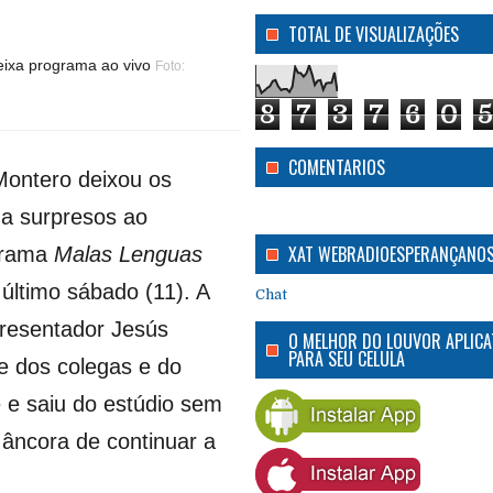
TOTAL DE VISUALIZAÇÕES
eixa programa ao vivo
Foto:
8
7
3
7
6
0
5
COMENTARIOS
Montero deixou os
a surpresos ao
XAT WEBRADIOESPERANÇANO
ograma
Malas Lenguas
 último sábado (11). A
Chat
resentador Jesús
O MELHOR DO LOUVOR APLICA
PARA SEU CELULA
te dos colegas e do
e e saiu do estúdio sem
 âncora de continuar a