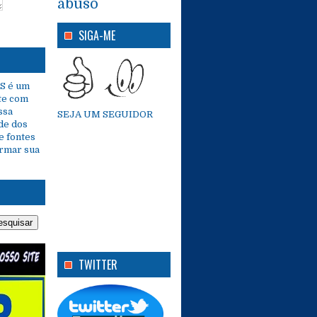
abuso
SIGA-ME
S é um
te com
ssa
SEJA UM SEGUIDOR
de dos
e fontes
ormar sua
TWITTER