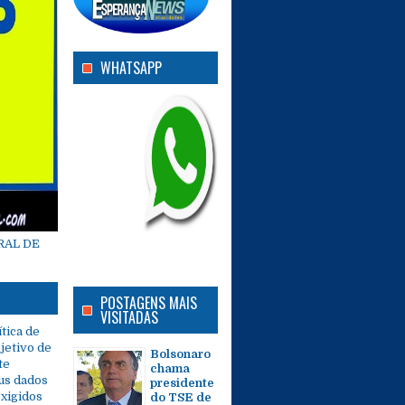
WHATSAPP
RAL DE
POSTAGENS MAIS
VISITADAS
tica de
jetivo de
Bolsonaro
te
chama
us dados
presidente
exigidos
do TSE de