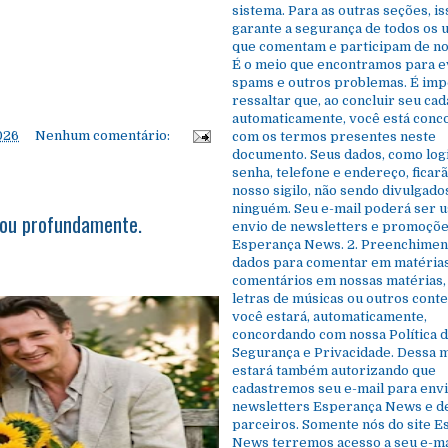
sistema. Para as outras seções, is
garante a segurança de todos os 
que comentam e participam de nos
É o meio que encontramos para e
spams e outros problemas. É imp
ressaltar que, ao concluir seu cad
automaticamente, você está con
2026
Nenhum comentário:
com os termos presentes neste
documento. Seus dados, como log
senha, telefone e endereço, ficar
nosso sigilo, não sendo divulgado
ninguém. Seu e-mail poderá ser 
dou profundamente.
envio de newsletters e promoçõe
Esperança News. 2. Preenchimen
dados para comentar em matérias
comentários em nossas matérias, 
letras de músicas ou outros cont
você estará, automaticamente,
concordando com nossa Política 
Segurança e Privacidade. Dessa m
estará também autorizando que
cadastremos seu e-mail para envi
newsletters Esperança News e d
parceiros. Somente nós do site 
News terremos acesso a seu e-ma