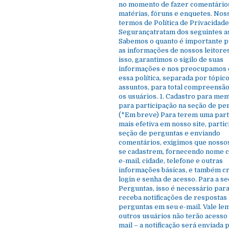
no momento de fazer comentário
matérias, fóruns e enquetes. Nos
termos de Política de Privacidade
Segurançatratam dos seguintes a
Sabemos o quanto é importante 
as informações de nossos leitore
isso, garantimos o sigilo de suas
informações e nos preocupamos 
essa política, separada por tópico
assuntos, para total compreensão
os usuários. 1. Cadastro para me
para participação na seção de pe
(*Em breve) Para terem uma part
mais efetiva em nosso site, parti
seção de perguntas e enviando
comentários, exigimos que nossos
se cadastrem, fornecendo nome 
e-mail, cidade, telefone e outras
informações básicas, e também c
login e senha de acesso. Para a s
Perguntas, isso é necessário par
receba notificações de respostas 
perguntas em seu e-mail. Vale le
outros usuários não terão acesso 
mail – a notificação será enviada 