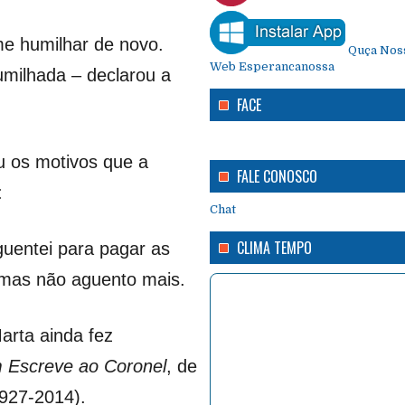
me humilhar de novo.
Quça Noss
Web Esperancanossa
milhada – declarou a
FACE
u os motivos que a
FALE CONOSCO
:
Chat
CLIMA TEMPO
guentei para pagar as
, mas não aguento mais.
Marta ainda fez
Escreve ao Coronel
, de
927-2014).